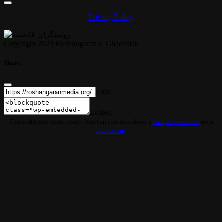
Privacy Policy
Copyright 2023 Roshangaran E Ghadesieh
Share
Link
Embed
This is the free demo result. You can also download a
complete website
from
archive.org
.