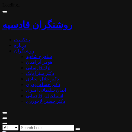
Loading...
روشنگران قادسیه
پادکست
درباره
روشنگران
شاهرخ شاهید
هومر آبرامیان
آزاد فارسانی
دکتر میترا بابک
دکتر جلال ایجادی
دکتر حسام نوذری
ایمان سلیمانی امیری
اسماعیل وفایغمایی
دکتر حسین لاجوردی