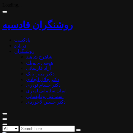
Loading...
روشنگران قادسیه
پادکست
درباره
روشنگران
شاهرخ شاهید
هومر آبرامیان
آزاد فارسانی
دکتر میترا بابک
دکتر جلال ایجادی
دکتر حسام نوذری
ایمان سلیمانی امیری
اسماعیل وفایغمایی
دکتر حسین لاجوردی