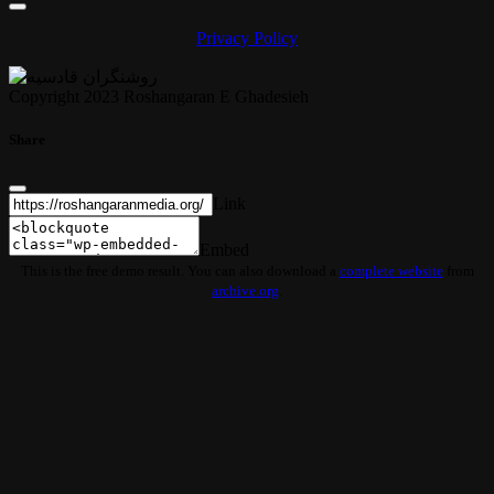
Privacy Policy
Copyright 2023 Roshangaran E Ghadesieh
Share
Link
Embed
This is the free demo result. You can also download a
complete website
from
archive.org
.