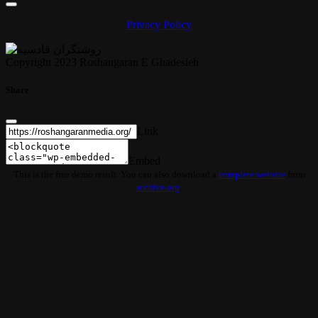
Privacy Policy
Copyright 2023 Roshangaran E Ghadesieh
Share
Link
Embed
This is the free demo result. You can also download a
complete website
from
archive.org
.