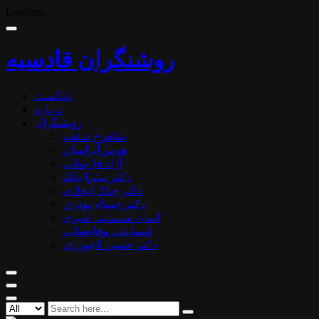
Loading...
روشنگران قادسیه
پادکست
درباره
روشنگران
شاهرخ شاهید
هومر آبرامیان
آزاد فارسانی
دکتر میترا بابک
دکتر جلال ایجادی
دکتر حسام نوذری
ایمان سلیمانی امیری
اسماعیل وفایغمایی
دکتر حسین لاجوردی