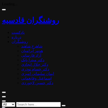
Loading...
روشنگران قادسیه
پادکست
درباره
روشنگران
شاهرخ شاهید
هومر آبرامیان
آزاد فارسانی
دکتر میترا بابک
دکتر جلال ایجادی
دکتر حسام نوذری
ایمان سلیمانی امیری
اسماعیل وفایغمایی
دکتر حسین لاجوردی