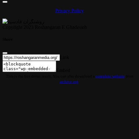
Privacy Policy
Copyright 2023 Roshangaran E Ghadesieh
Share
Link
Embed
This is the free demo result. You can also download a
complete website
from
archive.org
.