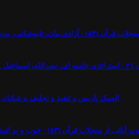
کنی، بت‌شکنی – مرزها و محدودیت‌ها؟ - آزاد فارسانی
ل ایجادی
المپیک پاریس و تنفیذ و تحلیف پزشکیان 
د استبداد پهلوی - آزاد فارسانی، روشنگران قادسیه