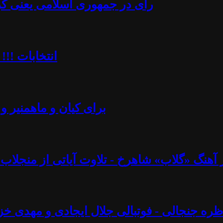
رأی در جمهوری اسلامی یعنی کُرن
انتخابات !!!
برای کیان و ماهمنیر و 
نگ «گلاب» شاهرخ - تلاوت آیاتی از منجلاب قرآن (۸۲) - آزاد فارسانی، روشنگ
ره جنجالی - فوتبالی جلال ایجادی و مهدی خز