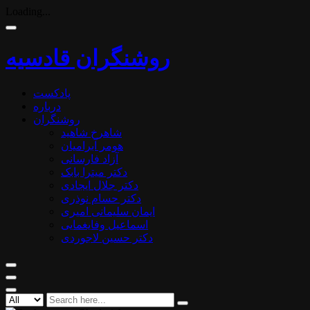
Loading...
روشنگران قادسیه
پادکست
درباره
روشنگران
شاهرخ شاهید
هومر آبرامیان
آزاد فارسانی
دکتر میترا بابک
دکتر جلال ایجادی
دکتر حسام نوذری
ایمان سلیمانی امیری
اسماعیل وفایغمایی
دکتر حسین لاجوردی