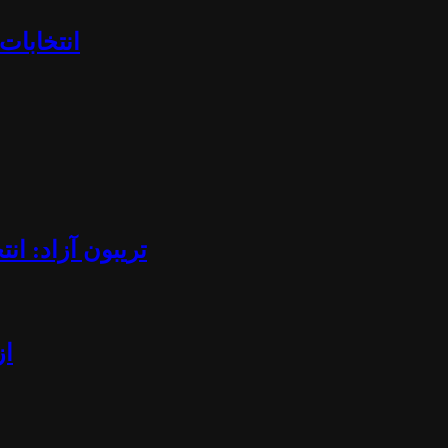
«انتخابا
تریبون آزاد: ان
از