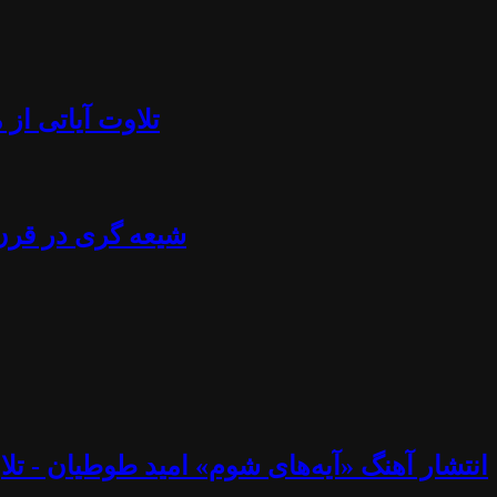
تلاوت آیاتی از منجلاب قرآن (۸۴) - آزادی بیان، تابوش
شیعه گری در قرن ۲۱ - استراتژی خامنه ای، نصرالله، اسماعیل هنیه، پوتین، چاوز و مادورو - دکتر جلا
انتشار آهنگ «آیه‌های شوم» امید طوطیان - تلاوت آیاتی از منجلاب قرآن (۸۳) - خوب و ب