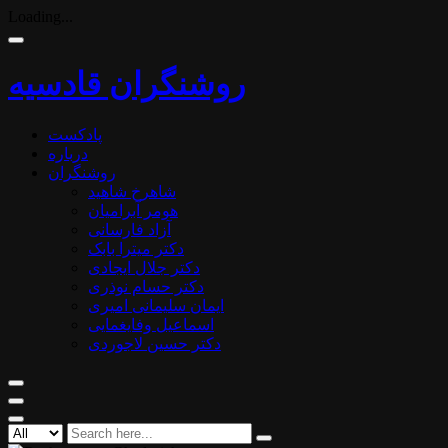
Loading...
روشنگران قادسیه
پادکست
درباره
روشنگران
شاهرخ شاهید
هومر آبرامیان
آزاد فارسانی
دکتر میترا بابک
دکتر جلال ایجادی
دکتر حسام نوذری
ایمان سلیمانی امیری
اسماعیل وفایغمایی
دکتر حسین لاجوردی