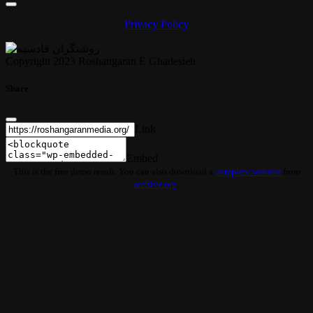
Privacy Policy
Copyright 2023 Roshangaran E Ghadesieh
Share
Link
Embed
This is the free demo result. You can also download a
complete website
from
archive.org
.