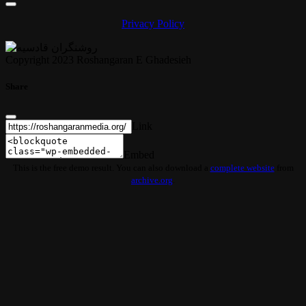
Privacy Policy
Copyright 2023 Roshangaran E Ghadesieh
Share
Link
Embed
This is the free demo result. You can also download a
complete website
from
archive.org
.