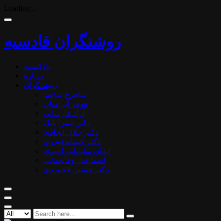
Loading...
روشنگران قادسیه
پادکست
درباره
روشنگران
شاهرخ شاهید
هومر آبرامیان
آزاد فارسانی
دکتر میترا بابک
دکتر جلال ایجادی
دکتر حسام نوذری
ایمان سلیمانی امیری
اسماعیل وفایغمایی
دکتر حسین لاجوردی