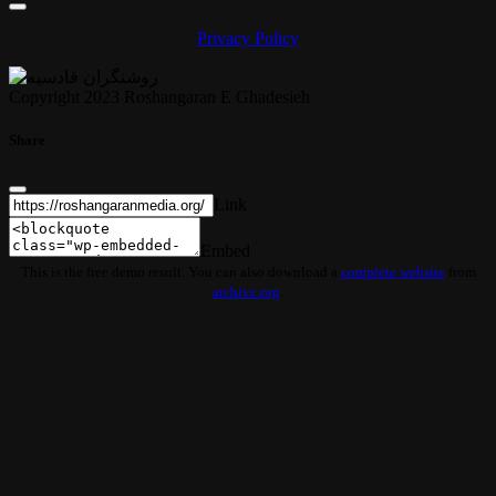
Privacy Policy
Copyright 2023 Roshangaran E Ghadesieh
Share
Link
Embed
This is the free demo result. You can also download a
complete website
from
archive.org
.