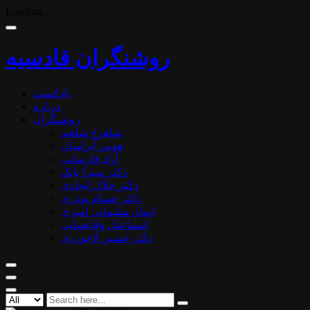
Loading...
روشنگران قادسیه
پادکست
درباره
روشنگران
شاهرخ شاهید
هومر آبرامیان
آزاد فارسانی
دکتر میترا بابک
دکتر جلال ایجادی
دکتر حسام نوذری
ایمان سلیمانی امیری
اسماعیل وفایغمایی
دکتر حسین لاجوردی