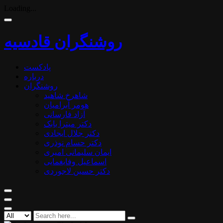
Loading...
روشنگران قادسیه
پادکست
درباره
روشنگران
شاهرخ شاهید
هومر آبرامیان
آزاد فارسانی
دکتر میترا بابک
دکتر جلال ایجادی
دکتر حسام نوذری
ایمان سلیمانی امیری
اسماعیل وفایغمایی
دکتر حسین لاجوردی