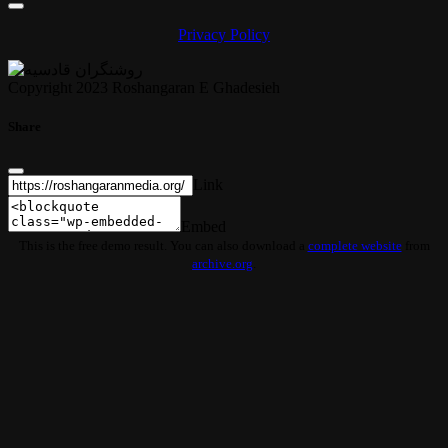
Privacy Policy
Copyright 2023 Roshangaran E Ghadesieh
Share
Link
Embed
This is the free demo result. You can also download a
complete website
from
archive.org
.