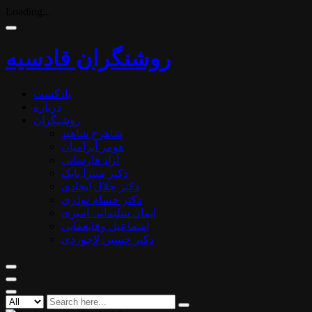
Loading...
روشنگران قادسیه
پادکست
درباره
روشنگران
شاهرخ شاهید
هومر آبرامیان
آزاد فارسانی
دکتر میترا بابک
دکتر جلال ایجادی
دکتر حسام نوذری
ایمان سلیمانی امیری
اسماعیل وفایغمایی
دکتر حسین لاجوردی