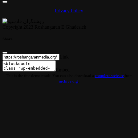
Privacy Policy
Copyright 2023 Roshangaran E Ghadesieh
Share
Link
Embed
This is the free demo result. You can also download a
complete website
from
archive.org
.