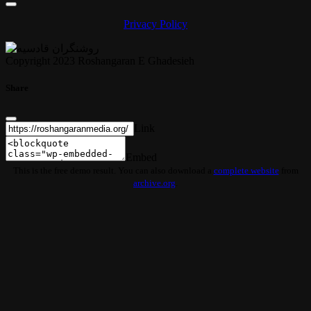
Privacy Policy
Copyright 2023 Roshangaran E Ghadesieh
Share
Link
Embed
This is the free demo result. You can also download a
complete website
from
archive.org
.