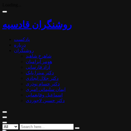
Loading...
روشنگران قادسیه
پادکست
درباره
روشنگران
شاهرخ شاهید
هومر آبرامیان
آزاد فارسانی
دکتر میترا بابک
دکتر جلال ایجادی
دکتر حسام نوذری
ایمان سلیمانی امیری
اسماعیل وفایغمایی
دکتر حسین لاجوردی