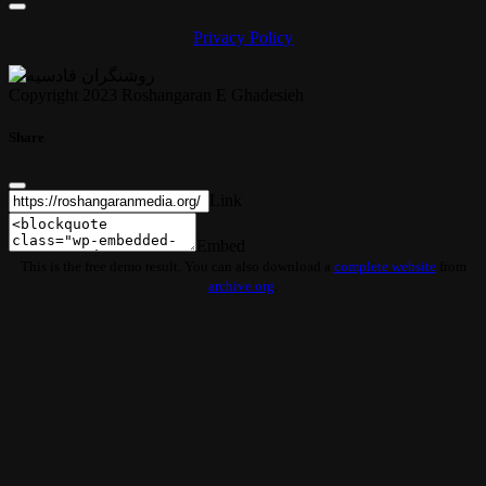
Privacy Policy
Copyright 2023 Roshangaran E Ghadesieh
Share
Link
Embed
This is the free demo result. You can also download a
complete website
from
archive.org
.