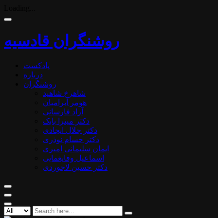
Loading...
روشنگران قادسیه
پادکست
درباره
روشنگران
شاهرخ شاهید
هومر آبرامیان
آزاد فارسانی
دکتر میترا بابک
دکتر جلال ایجادی
دکتر حسام نوذری
ایمان سلیمانی امیری
اسماعیل وفایغمایی
دکتر حسین لاجوردی