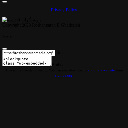
Privacy Policy
Copyright 2023 Roshangaran E Ghadesieh
Share
Link
Embed
This is the free demo result. You can also download a
complete website
from
archive.org
.