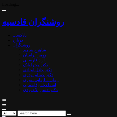
Loading...
روشنگران قادسیه
پادکست
درباره
روشنگران
شاهرخ شاهید
هومر آبرامیان
آزاد فارسانی
دکتر میترا بابک
دکتر جلال ایجادی
دکتر حسام نوذری
ایمان سلیمانی امیری
اسماعیل وفایغمایی
دکتر حسین لاجوردی