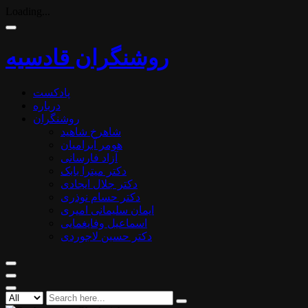
Loading...
روشنگران قادسیه
پادکست
درباره
روشنگران
شاهرخ شاهید
هومر آبرامیان
آزاد فارسانی
دکتر میترا بابک
دکتر جلال ایجادی
دکتر حسام نوذری
ایمان سلیمانی امیری
اسماعیل وفایغمایی
دکتر حسین لاجوردی