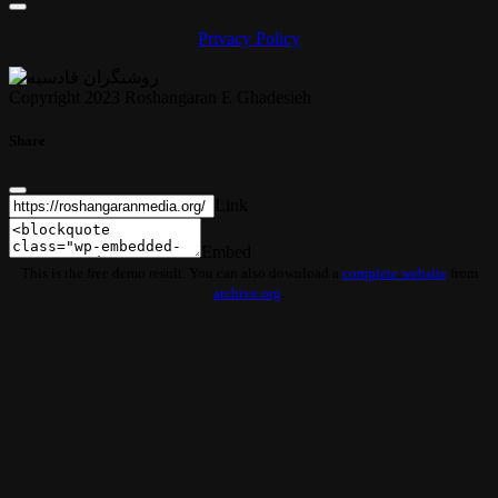
Privacy Policy
Copyright 2023 Roshangaran E Ghadesieh
Share
Link
Embed
This is the free demo result. You can also download a
complete website
from
archive.org
.