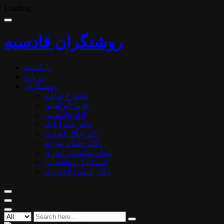
Loading...
روشنگران قادسیه
پادکست
درباره
روشنگران
شاهرخ شاهید
هومر آبرامیان
آزاد فارسانی
دکتر میترا بابک
دکتر جلال ایجادی
دکتر حسام نوذری
ایمان سلیمانی امیری
اسماعیل وفایغمایی
دکتر حسین لاجوردی