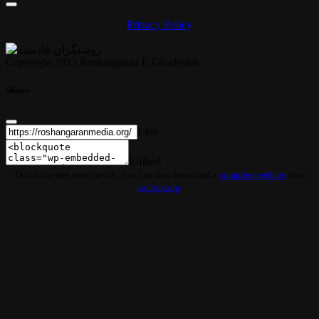
Privacy Policy
Copyright 2023 Roshangaran E Ghadesieh
Share
Link
Embed
This is the free demo result. You can also download a
complete website
from
archive.org
.