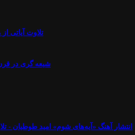
تلاوت آیاتی از منجلاب قرآن (۸۴) - آزادی بیان، تابوش
شیعه گری در قرن ۲۱ - استراتژی خامنه ای، نصرالله، اسماعیل هنیه، پوتین، چاوز و مادورو - دکتر جلا
انتشار آهنگ «آیه‌های شوم» امید طوطیان - تلاوت آیاتی از منجلاب قرآن (۸۳) - خوب و ب