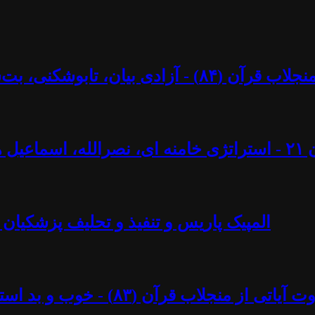
کنی، بت‌شکنی – مرزها و محدودیت‌ها؟ - آزاد فارسانی
ل ایجادی
المپیک پاریس و تنفیذ و تحلیف پزشکیان 
د استبداد پهلوی - آزاد فارسانی، روشنگران قادسیه