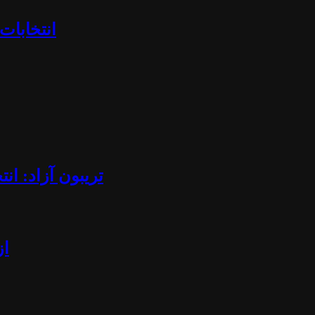
«انتخابا
تریبون آزاد: ان
از