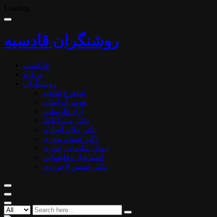
Loading...
روشنگران قادسیه
پادکست
درباره
روشنگران
شاهرخ شاهید
هومر آبرامیان
آزاد فارسانی
دکتر میترا بابک
دکتر جلال ایجادی
دکتر حسام نوذری
ایمان سلیمانی امیری
اسماعیل وفایغمایی
دکتر حسین لاجوردی