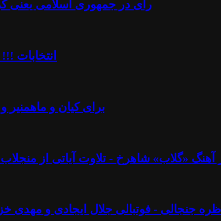
رأی در جمهوری اسلامی یعنی کُرن
انتخابات !!!
برای کیان و ماهمنیر و 
نگ «گلاب» شاهرخ - تلاوت آیاتی از منجلاب قرآن (۸۲) - آزاد فارسانی، روشنگ
ره جنجالی - فوتبالی جلال ایجادی و مهدی خز