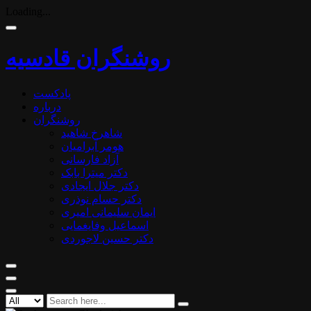
Loading...
روشنگران قادسیه
پادکست
درباره
روشنگران
شاهرخ شاهید
هومر آبرامیان
آزاد فارسانی
دکتر میترا بابک
دکتر جلال ایجادی
دکتر حسام نوذری
ایمان سلیمانی امیری
اسماعیل وفایغمایی
دکتر حسین لاجوردی