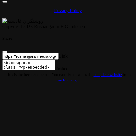
Privacy Policy
Copyright 2023 Roshangaran E Ghadesieh
Share
Link
Embed
This is the free demo result. You can also download a
complete website
from
archive.org
.