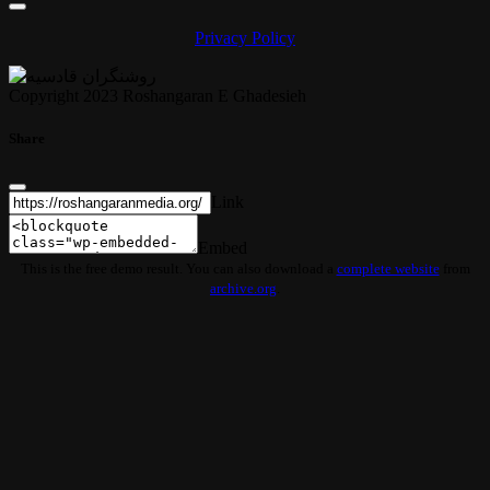
Privacy Policy
Copyright 2023 Roshangaran E Ghadesieh
Share
Link
Embed
This is the free demo result. You can also download a
complete website
from
archive.org
.