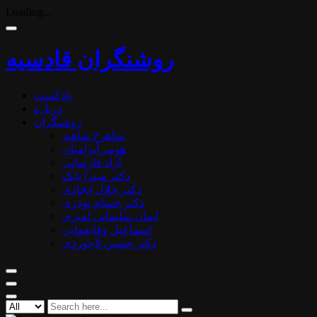
Loading...
روشنگران قادسیه
پادکست
درباره
روشنگران
شاهرخ شاهید
هومر آبرامیان
آزاد فارسانی
دکتر میترا بابک
دکتر جلال ایجادی
دکتر حسام نوذری
ایمان سلیمانی امیری
اسماعیل وفایغمایی
دکتر حسین لاجوردی