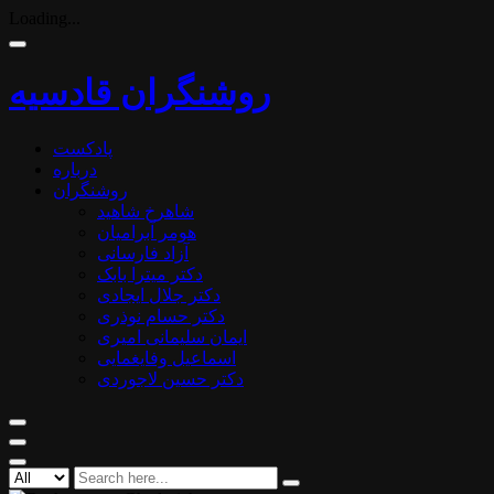
Loading...
روشنگران قادسیه
پادکست
درباره
روشنگران
شاهرخ شاهید
هومر آبرامیان
آزاد فارسانی
دکتر میترا بابک
دکتر جلال ایجادی
دکتر حسام نوذری
ایمان سلیمانی امیری
اسماعیل وفایغمایی
دکتر حسین لاجوردی