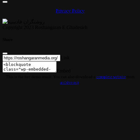
Privacy Policy
Copyright 2023 Roshangaran E Ghadesieh
Share
Link
Embed
This is the free demo result. You can also download a
complete website
from
archive.org
.