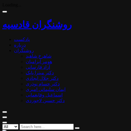
Loading...
روشنگران قادسیه
پادکست
درباره
روشنگران
شاهرخ شاهید
هومر آبرامیان
آزاد فارسانی
دکتر میترا بابک
دکتر جلال ایجادی
دکتر حسام نوذری
ایمان سلیمانی امیری
اسماعیل وفایغمایی
دکتر حسین لاجوردی