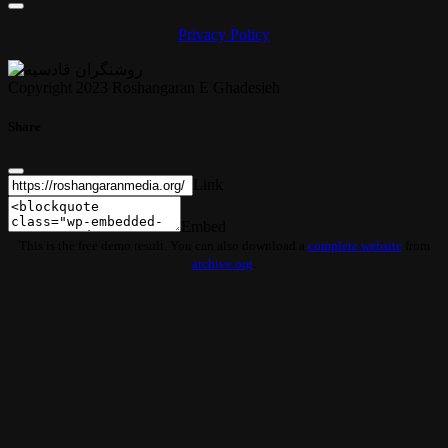
Privacy Policy
Copyright 2023 Roshangaran E Ghadesieh
Share
Link
Embed
This is the free demo result. You can also download a
complete website
from
archive.org
.