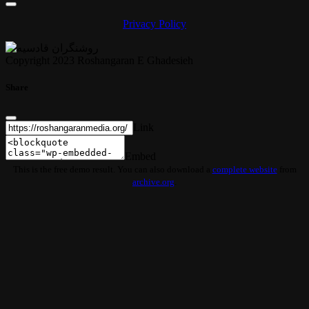
Privacy Policy
Copyright 2023 Roshangaran E Ghadesieh
Share
Link
Embed
This is the free demo result. You can also download a
complete website
from
archive.org
.