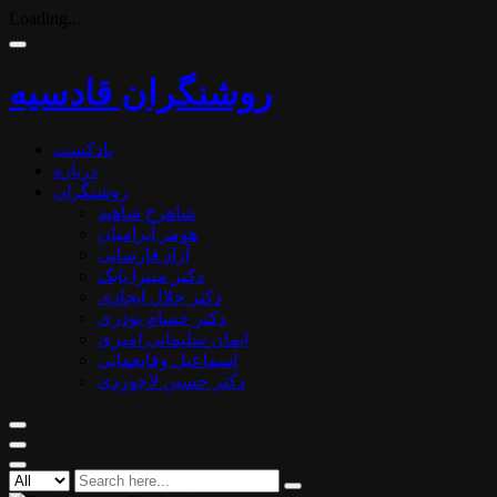
Loading...
روشنگران قادسیه
پادکست
درباره
روشنگران
شاهرخ شاهید
هومر آبرامیان
آزاد فارسانی
دکتر میترا بابک
دکتر جلال ایجادی
دکتر حسام نوذری
ایمان سلیمانی امیری
اسماعیل وفایغمایی
دکتر حسین لاجوردی