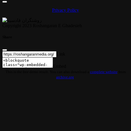
Privacy Policy
Copyright 2023 Roshangaran E Ghadesieh
Share
Link
Embed
This is the free demo result. You can also download a
complete website
from
archive.org
.