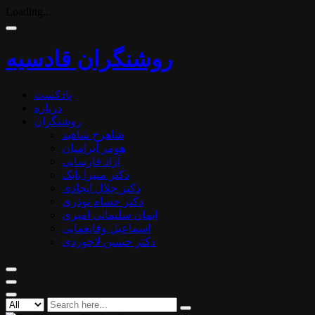
Loading...
روشنگران قادسیه
پادکست
درباره
روشنگران
شاهرخ شاهید
هومر آبرامیان
آزاد فارسانی
دکتر میترا بابک
دکتر جلال ایجادی
دکتر حسام نوذری
ایمان سلیمانی امیری
اسماعیل وفایغمایی
دکتر حسین لاجوردی