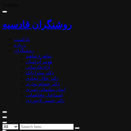
Loading...
روشنگران قادسیه
پادکست
درباره
روشنگران
شاهرخ شاهید
هومر آبرامیان
آزاد فارسانی
دکتر میترا بابک
دکتر جلال ایجادی
دکتر حسام نوذری
ایمان سلیمانی امیری
اسماعیل وفایغمایی
دکتر حسین لاجوردی