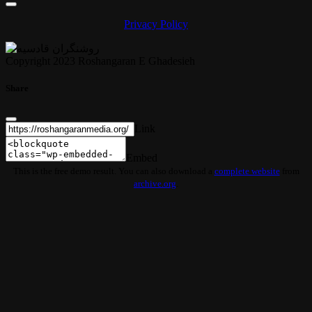
Privacy Policy
Copyright 2023 Roshangaran E Ghadesieh
Share
Link
Embed
This is the free demo result. You can also download a
complete website
from
archive.org
.