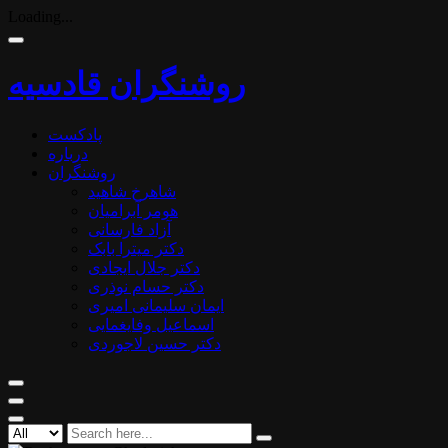
Loading...
روشنگران قادسیه
پادکست
درباره
روشنگران
شاهرخ شاهید
هومر آبرامیان
آزاد فارسانی
دکتر میترا بابک
دکتر جلال ایجادی
دکتر حسام نوذری
ایمان سلیمانی امیری
اسماعیل وفایغمایی
دکتر حسین لاجوردی