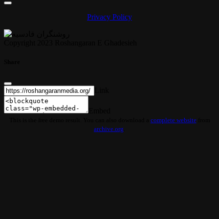
Privacy Policy
Copyright 2023 Roshangaran E Ghadesieh
Share
Link
Embed
This is the free demo result. You can also download a
complete website
from
archive.org
.