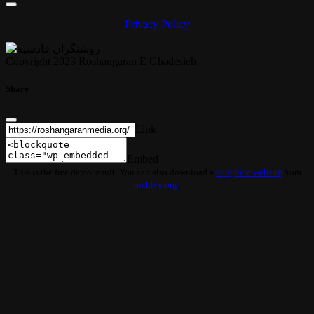
Privacy Policy
Copyright 2023 Roshangaran E Ghadesieh
Share
Link
Embed
This is the free demo result. You can also download a
complete website
from
archive.org
.