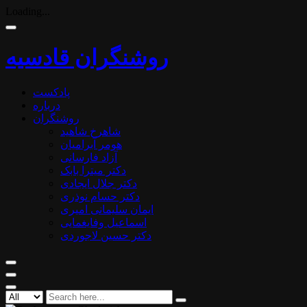
Loading...
روشنگران قادسیه
پادکست
درباره
روشنگران
شاهرخ شاهید
هومر آبرامیان
آزاد فارسانی
دکتر میترا بابک
دکتر جلال ایجادی
دکتر حسام نوذری
ایمان سلیمانی امیری
اسماعیل وفایغمایی
دکتر حسین لاجوردی