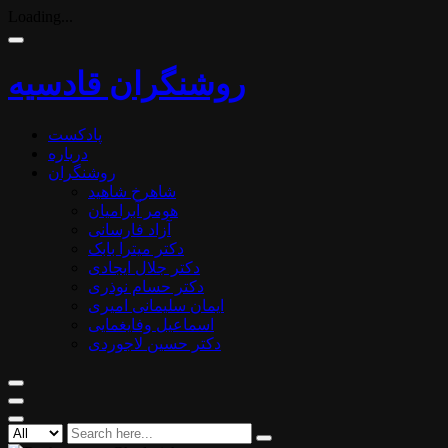
Loading...
روشنگران قادسیه
پادکست
درباره
روشنگران
شاهرخ شاهید
هومر آبرامیان
آزاد فارسانی
دکتر میترا بابک
دکتر جلال ایجادی
دکتر حسام نوذری
ایمان سلیمانی امیری
اسماعیل وفایغمایی
دکتر حسین لاجوردی