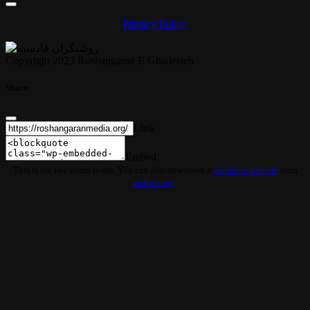
Privacy Policy
Copyright 2023 Roshangaran E Ghadesieh
Share
Link
Embed
This is the free demo result. You can also download a
complete website
from
archive.org
.