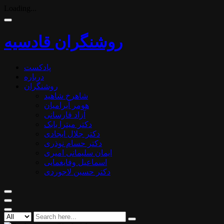
Loading...
روشنگران قادسیه
پادکست
درباره
روشنگران
شاهرخ شاهید
هومر آبرامیان
آزاد فارسانی
دکتر میترا بابک
دکتر جلال ایجادی
دکتر حسام نوذری
ایمان سلیمانی امیری
اسماعیل وفایغمایی
دکتر حسین لاجوردی