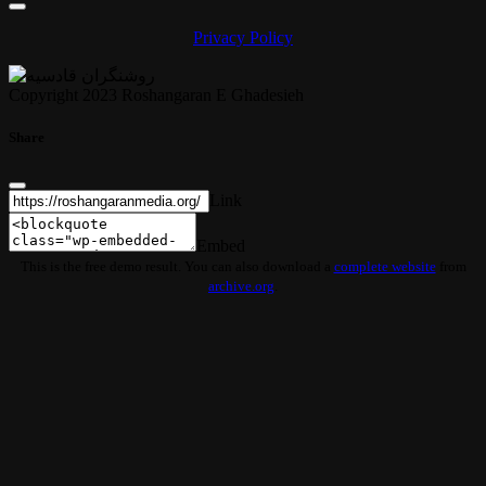
Privacy Policy
Copyright 2023 Roshangaran E Ghadesieh
Share
Link
Embed
This is the free demo result. You can also download a
complete website
from
archive.org
.