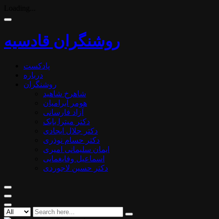
Loading...
روشنگران قادسیه
پادکست
درباره
روشنگران
شاهرخ شاهید
هومر آبرامیان
آزاد فارسانی
دکتر میترا بابک
دکتر جلال ایجادی
دکتر حسام نوذری
ایمان سلیمانی امیری
اسماعیل وفایغمایی
دکتر حسین لاجوردی