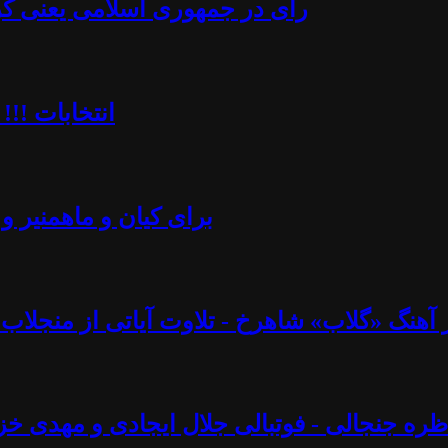
رأی در جمهوری اسلامی یعنی کُرن
انتخابات !!!
برای کیان و ماهمنیر و 
نگ «گلاب» شاهرخ - تلاوت آیاتی از منجلاب قرآن (۸۲) - آزاد فارسانی، روشنگ
ره جنجالی - فوتبالی جلال ایجادی و مهدی خز