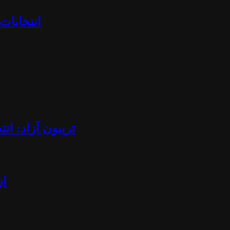
«انتخابا
تریبون آزاد: ان
از