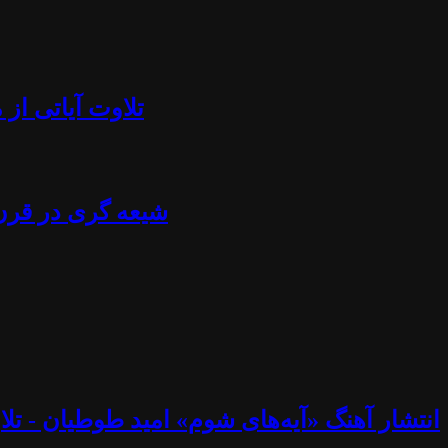
تلاوت آیاتی از منجلاب قرآن (۸۴) - آزادی بیان، تابوش
شیعه گری در قرن ۲۱ - استراتژی خامنه ای، نصرالله، اسماعیل هنیه، پوتین، چاوز و مادورو - دکتر جلا
انتشار آهنگ «آیه‌های شوم» امید طوطیان - تلاوت آیاتی از منجلاب قرآن (۸۳) - خوب و ب