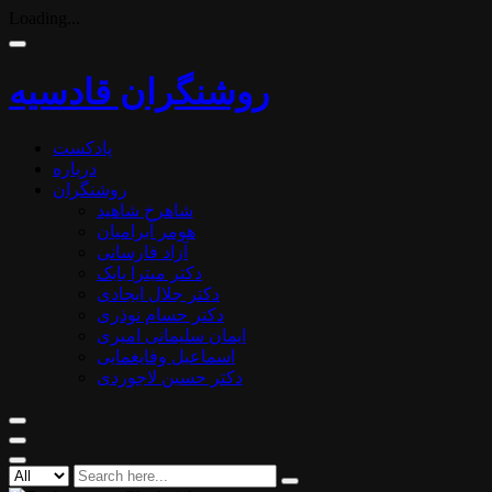
Loading...
روشنگران قادسیه
پادکست
درباره
روشنگران
شاهرخ شاهید
هومر آبرامیان
آزاد فارسانی
دکتر میترا بابک
دکتر جلال ایجادی
دکتر حسام نوذری
ایمان سلیمانی امیری
اسماعیل وفایغمایی
دکتر حسین لاجوردی