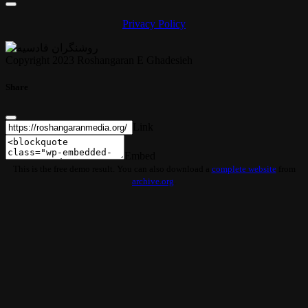
Privacy Policy
Copyright 2023 Roshangaran E Ghadesieh
Share
Link
Embed
This is the free demo result. You can also download a
complete website
from
archive.org
.