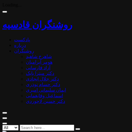
Loading...
روشنگران قادسیه
پادکست
درباره
روشنگران
شاهرخ شاهید
هومر آبرامیان
آزاد فارسانی
دکتر میترا بابک
دکتر جلال ایجادی
دکتر حسام نوذری
ایمان سلیمانی امیری
اسماعیل وفایغمایی
دکتر حسین لاجوردی