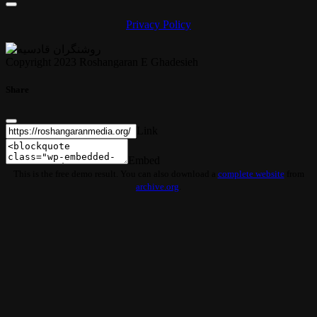
Privacy Policy
Copyright 2023 Roshangaran E Ghadesieh
Share
Link
Embed
This is the free demo result. You can also download a
complete website
from
archive.org
.