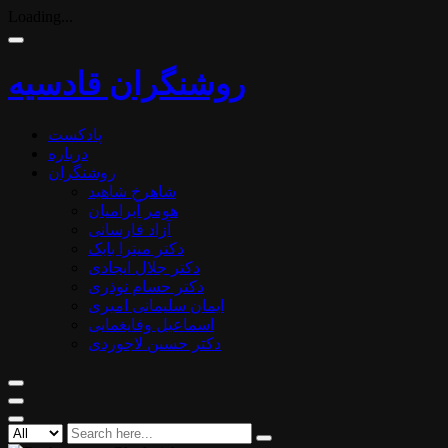
Loading...
روشنگران قادسیه
پادکست
درباره
روشنگران
شاهرخ شاهید
هومر آبرامیان
آزاد فارسانی
دکتر میترا بابک
دکتر جلال ایجادی
دکتر حسام نوذری
ایمان سلیمانی امیری
اسماعیل وفایغمایی
دکتر حسین لاجوردی