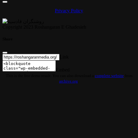
Privacy Policy
Copyright 2023 Roshangaran E Ghadesieh
Share
Link
Embed
This is the free demo result. You can also download a
complete website
from
archive.org
.