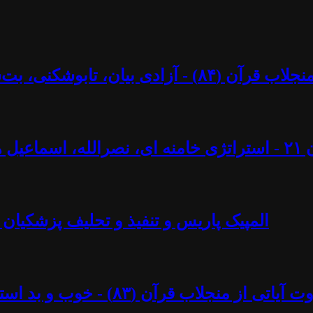
کنی، بت‌شکنی – مرزها و محدودیت‌ها؟ - آزاد فارسانی
ل ایجادی
المپیک پاریس و تنفیذ و تحلیف پزشکیان 
د استبداد پهلوی - آزاد فارسانی، روشنگران قادسیه