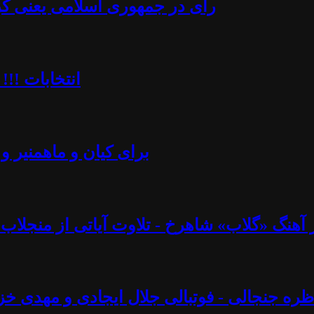
رأی در جمهوری اسلامی یعنی کُرن
انتخابات !!!
برای کیان و ماهمنیر و 
نگ «گلاب» شاهرخ - تلاوت آیاتی از منجلاب قرآن (۸۲) - آزاد فارسانی، روشنگ
ره جنجالی - فوتبالی جلال ایجادی و مهدی خز