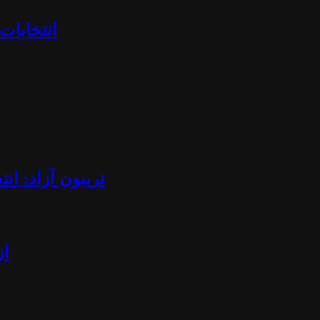
«انتخابا
تریبون آزاد: ان
از