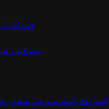
تلاوت آیاتی از منجلاب قرآن (۸۴) - آزادی بیان، تابوش
شیعه گری در قرن ۲۱ - استراتژی خامنه ای، نصرالله، اسماعیل هنیه، پوتین، چاوز و مادورو - دکتر جلا
انتشار آهنگ «آیه‌های شوم» امید طوطیان - تلاوت آیاتی از منجلاب قرآن (۸۳) - خوب و ب