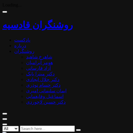
Loading...
روشنگران قادسیه
پادکست
درباره
روشنگران
شاهرخ شاهید
هومر آبرامیان
آزاد فارسانی
دکتر میترا بابک
دکتر جلال ایجادی
دکتر حسام نوذری
ایمان سلیمانی امیری
اسماعیل وفایغمایی
دکتر حسین لاجوردی