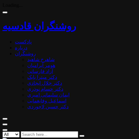
Loading...
روشنگران قادسیه
پادکست
درباره
روشنگران
شاهرخ شاهید
هومر آبرامیان
آزاد فارسانی
دکتر میترا بابک
دکتر جلال ایجادی
دکتر حسام نوذری
ایمان سلیمانی امیری
اسماعیل وفایغمایی
دکتر حسین لاجوردی