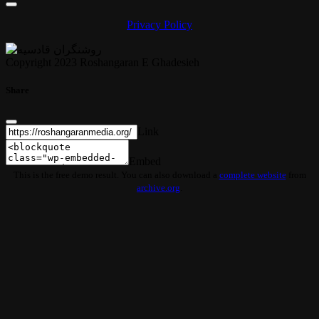
Privacy Policy
Copyright 2023 Roshangaran E Ghadesieh
Share
Link
Embed
This is the free demo result. You can also download a
complete website
from
archive.org
.