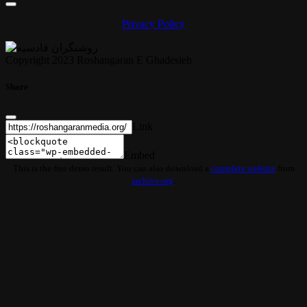
Privacy Policy
Copyright 2023 Roshangaran E Ghadesieh
Share
Link
Embed
This is the free demo result. You can also download a
complete website
from
archive.org
.