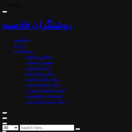
Loading...
روشنگران قادسیه
پادکست
درباره
روشنگران
شاهرخ شاهید
هومر آبرامیان
آزاد فارسانی
دکتر میترا بابک
دکتر جلال ایجادی
دکتر حسام نوذری
ایمان سلیمانی امیری
اسماعیل وفایغمایی
دکتر حسین لاجوردی