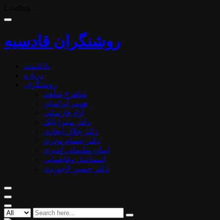
Loading...
روشنگران قادسیه
پادکست
درباره
روشنگران
شاهرخ شاهید
هومر آبرامیان
آزاد فارسانی
دکتر میترا بابک
دکتر جلال ایجادی
دکتر حسام نوذری
ایمان سلیمانی امیری
اسماعیل وفایغمایی
دکتر حسین لاجوردی