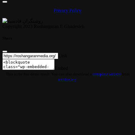
Privacy Policy
Copyright 2023 Roshangaran E Ghadesieh
Share
Link
Embed
This is the free demo result. You can also download a
complete website
from
archive.org
.