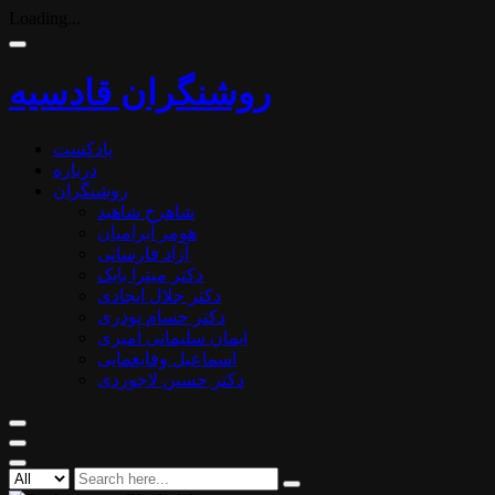
Loading...
روشنگران قادسیه
پادکست
درباره
روشنگران
شاهرخ شاهید
هومر آبرامیان
آزاد فارسانی
دکتر میترا بابک
دکتر جلال ایجادی
دکتر حسام نوذری
ایمان سلیمانی امیری
اسماعیل وفایغمایی
دکتر حسین لاجوردی