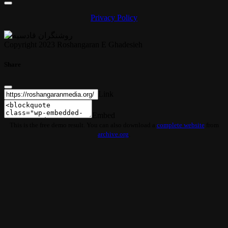
Privacy Policy
Copyright 2023 Roshangaran E Ghadesieh
Share
Link
Embed
This is the free demo result. You can also download a
complete website
from
archive.org
.