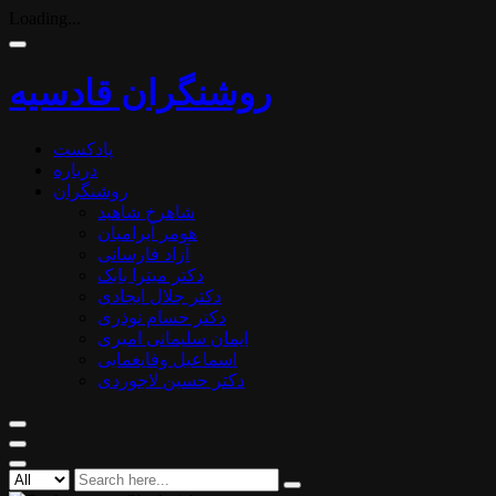
Loading...
روشنگران قادسیه
پادکست
درباره
روشنگران
شاهرخ شاهید
هومر آبرامیان
آزاد فارسانی
دکتر میترا بابک
دکتر جلال ایجادی
دکتر حسام نوذری
ایمان سلیمانی امیری
اسماعیل وفایغمایی
دکتر حسین لاجوردی