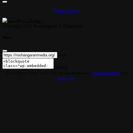
Privacy Policy
Copyright 2023 Roshangaran E Ghadesieh
Share
Link
Embed
This is the free demo result. You can also download a
complete website
from
archive.org
.