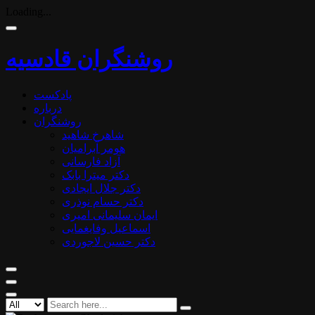
Loading...
روشنگران قادسیه
پادکست
درباره
روشنگران
شاهرخ شاهید
هومر آبرامیان
آزاد فارسانی
دکتر میترا بابک
دکتر جلال ایجادی
دکتر حسام نوذری
ایمان سلیمانی امیری
اسماعیل وفایغمایی
دکتر حسین لاجوردی