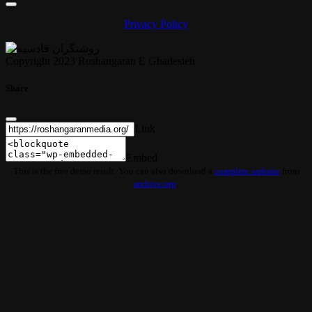
Privacy Policy
Copyright 2023 Roshangaran E Ghadesieh
Share
Link
Embed
This is the free demo result. You can also download a
complete website
from
archive.org
.