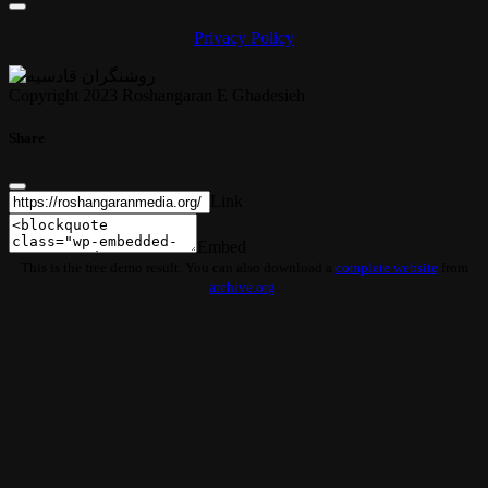
Privacy Policy
Copyright 2023 Roshangaran E Ghadesieh
Share
Link
Embed
This is the free demo result. You can also download a
complete website
from
archive.org
.