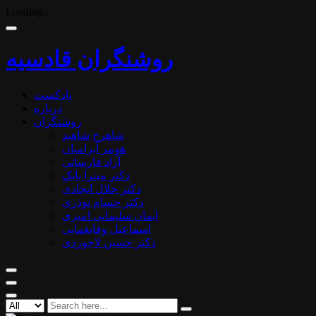
Loading...
روشنگران قادسیه
پادکست
درباره
روشنگران
شاهرخ شاهید
هومر آبرامیان
آزاد فارسانی
دکتر میترا بابک
دکتر جلال ایجادی
دکتر حسام نوذری
ایمان سلیمانی امیری
اسماعیل وفایغمایی
دکتر حسین لاجوردی