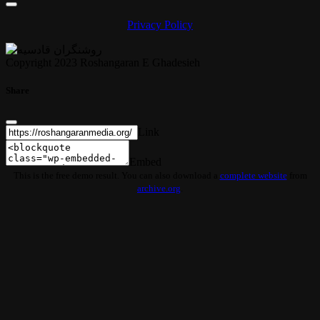
Privacy Policy
Copyright 2023 Roshangaran E Ghadesieh
Share
Link
Embed
This is the free demo result. You can also download a
complete website
from
archive.org
.