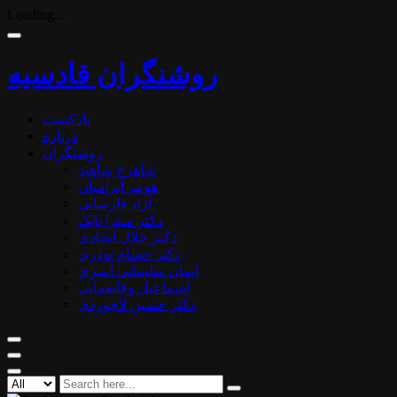
Loading...
روشنگران قادسیه
پادکست
درباره
روشنگران
شاهرخ شاهید
هومر آبرامیان
آزاد فارسانی
دکتر میترا بابک
دکتر جلال ایجادی
دکتر حسام نوذری
ایمان سلیمانی امیری
اسماعیل وفایغمایی
دکتر حسین لاجوردی