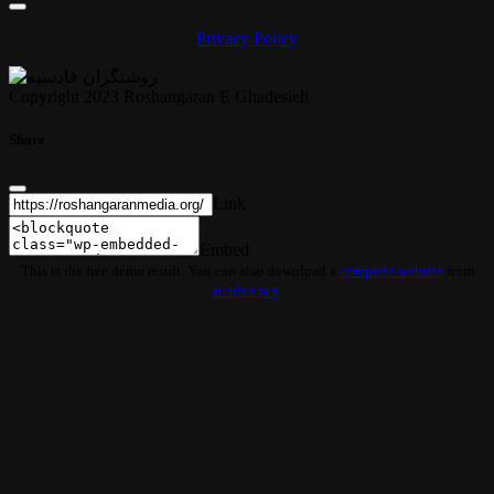
Privacy Policy
Copyright 2023 Roshangaran E Ghadesieh
Share
Link
Embed
This is the free demo result. You can also download a
complete website
from
archive.org
.