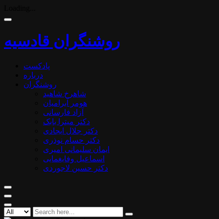
Loading...
روشنگران قادسیه
پادکست
درباره
روشنگران
شاهرخ شاهید
هومر آبرامیان
آزاد فارسانی
دکتر میترا بابک
دکتر جلال ایجادی
دکتر حسام نوذری
ایمان سلیمانی امیری
اسماعیل وفایغمایی
دکتر حسین لاجوردی