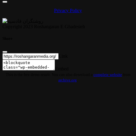
Privacy Policy
Copyright 2023 Roshangaran E Ghadesieh
Share
Link
Embed
This is the free demo result. You can also download a
complete website
from
archive.org
.