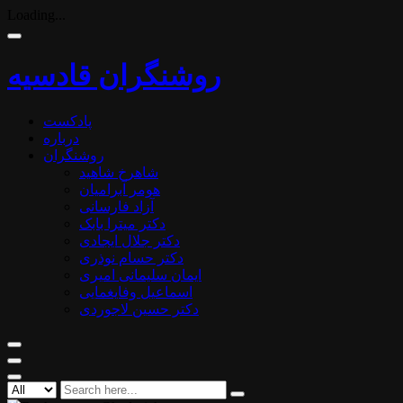
Loading...
روشنگران قادسیه
پادکست
درباره
روشنگران
شاهرخ شاهید
هومر آبرامیان
آزاد فارسانی
دکتر میترا بابک
دکتر جلال ایجادی
دکتر حسام نوذری
ایمان سلیمانی امیری
اسماعیل وفایغمایی
دکتر حسین لاجوردی