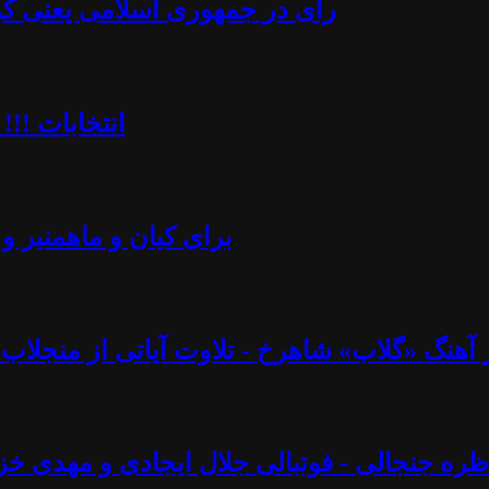
رأی در جمهوری اسلامی یعنی کُرن
انتخابات !!!
برای کیان و ماهمنیر و 
نگ «گلاب» شاهرخ - تلاوت آیاتی از منجلاب قرآن (۸۲) - آزاد فارسانی، روشنگ
ره جنجالی - فوتبالی جلال ایجادی و مهدی خز