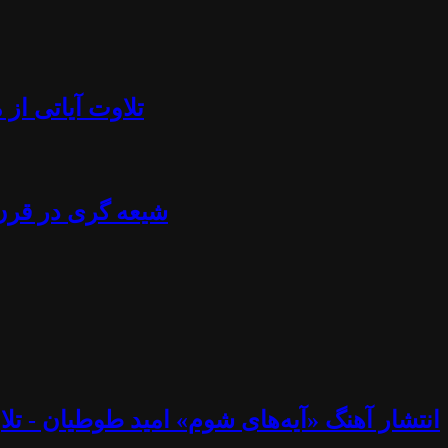
تلاوت آیاتی از منجلاب قرآن (۸۴) - آزادی بیان، تابوش
شیعه گری در قرن ۲۱ - استراتژی خامنه ای، نصرالله، اسماعیل هنیه، پوتین، چاوز و مادورو - دکتر جلا
انتشار آهنگ «آیه‌های شوم» امید طوطیان - تلاوت آیاتی از منجلاب قرآن (۸۳) - خوب و ب