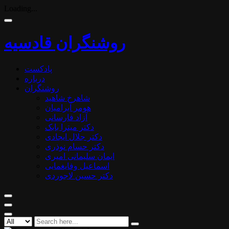
Loading...
روشنگران قادسیه
پادکست
درباره
روشنگران
شاهرخ شاهید
هومر آبرامیان
آزاد فارسانی
دکتر میترا بابک
دکتر جلال ایجادی
دکتر حسام نوذری
ایمان سلیمانی امیری
اسماعیل وفایغمایی
دکتر حسین لاجوردی