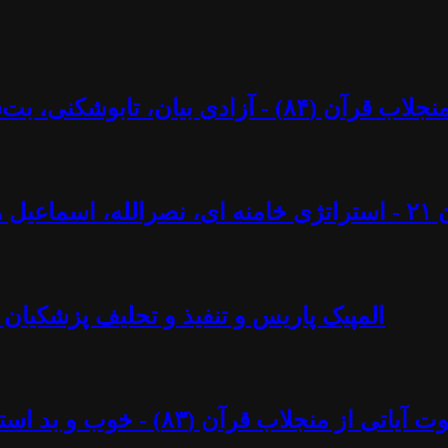
کنی، بت‌شکنی – مرزها و محدودیت‌ها؟ - آزاد فارسانی
ل ایجادی
المپیک پاریس و تنفیذ و تحلیف پزشکیان 
د استبداد پهلوی - آزاد فارسانی، روشنگران قادسیه