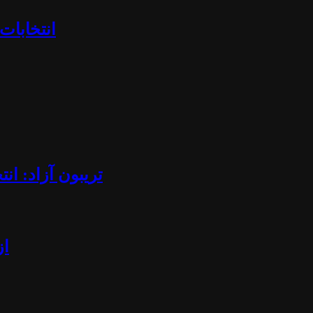
«انتخابا
تریبون آزاد: ان
از