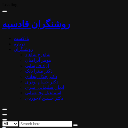
Loading...
روشنگران قادسیه
پادکست
درباره
روشنگران
شاهرخ شاهید
هومر آبرامیان
آزاد فارسانی
دکتر میترا بابک
دکتر جلال ایجادی
دکتر حسام نوذری
ایمان سلیمانی امیری
اسماعیل وفایغمایی
دکتر حسین لاجوردی