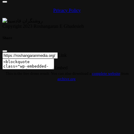
Privacy Policy
Copyright 2023 Roshangaran E Ghadesieh
Share
Link
Embed
This is the free demo result. You can also download a
complete website
from
archive.org
.