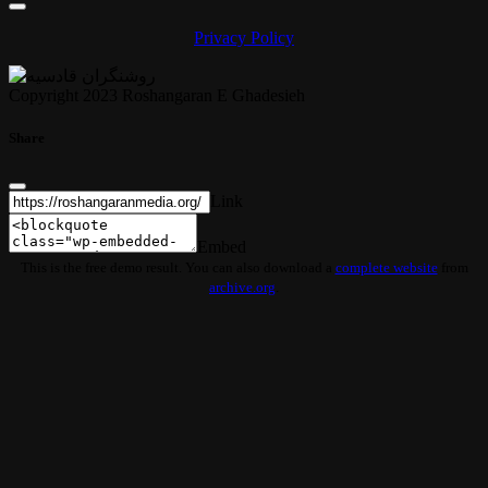
Privacy Policy
Copyright 2023 Roshangaran E Ghadesieh
Share
Link
Embed
This is the free demo result. You can also download a
complete website
from
archive.org
.