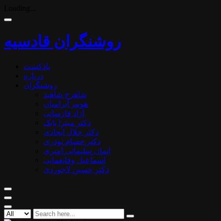
Loading...
روشنگران قادسیه
پادکست
درباره
روشنگران
شاهرخ شاهید
هومر آبرامیان
آزاد فارسانی
دکتر میترا بابک
دکتر جلال ایجادی
دکتر حسام نوذری
ایمان سلیمانی امیری
اسماعیل وفایغمایی
دکتر حسین لاجوردی