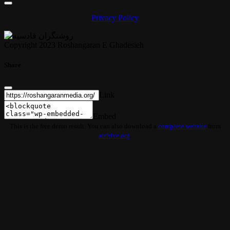
Privacy Policy
Copyright 2023 Roshangaran E Ghadesieh
Share
Link
Embed
This is the free demo result. You can also download a
complete website
from
archive.org
.