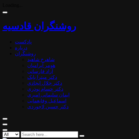
Loading...
روشنگران قادسیه
پادکست
درباره
روشنگران
شاهرخ شاهید
هومر آبرامیان
آزاد فارسانی
دکتر میترا بابک
دکتر جلال ایجادی
دکتر حسام نوذری
ایمان سلیمانی امیری
اسماعیل وفایغمایی
دکتر حسین لاجوردی