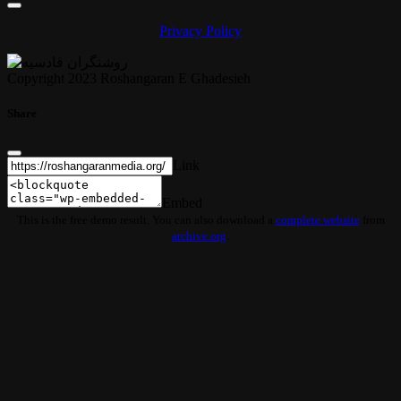
Privacy Policy
Copyright 2023 Roshangaran E Ghadesieh
Share
Link
Embed
This is the free demo result. You can also download a
complete website
from
archive.org
.