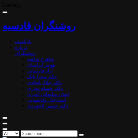
Loading...
روشنگران قادسیه
پادکست
درباره
روشنگران
شاهرخ شاهید
هومر آبرامیان
آزاد فارسانی
دکتر میترا بابک
دکتر جلال ایجادی
دکتر حسام نوذری
ایمان سلیمانی امیری
اسماعیل وفایغمایی
دکتر حسین لاجوردی