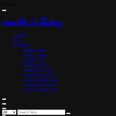
Loading...
روشنگران قادسیه
پادکست
درباره
روشنگران
شاهرخ شاهید
هومر آبرامیان
آزاد فارسانی
دکتر میترا بابک
دکتر جلال ایجادی
دکتر حسام نوذری
ایمان سلیمانی امیری
اسماعیل وفایغمایی
دکتر حسین لاجوردی