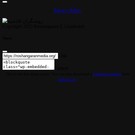
Privacy Policy
Copyright 2023 Roshangaran E Ghadesieh
Share
Link
Embed
This is the free demo result. You can also download a
complete website
from
archive.org
.