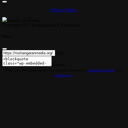
Privacy Policy
Copyright 2023 Roshangaran E Ghadesieh
Share
Link
Embed
This is the free demo result. You can also download a
complete website
from
archive.org
.