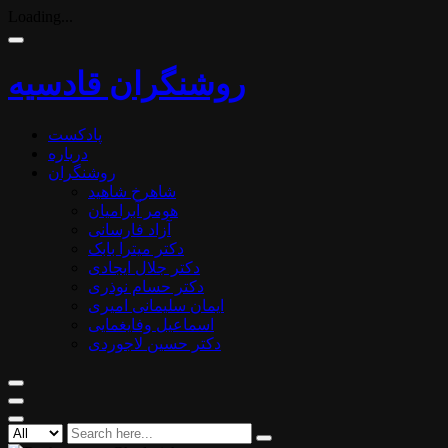
Loading...
روشنگران قادسیه
پادکست
درباره
روشنگران
شاهرخ شاهید
هومر آبرامیان
آزاد فارسانی
دکتر میترا بابک
دکتر جلال ایجادی
دکتر حسام نوذری
ایمان سلیمانی امیری
اسماعیل وفایغمایی
دکتر حسین لاجوردی