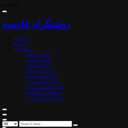
Loading...
روشنگران قادسیه
پادکست
درباره
روشنگران
شاهرخ شاهید
هومر آبرامیان
آزاد فارسانی
دکتر میترا بابک
دکتر جلال ایجادی
دکتر حسام نوذری
ایمان سلیمانی امیری
اسماعیل وفایغمایی
دکتر حسین لاجوردی