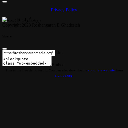
Privacy Policy
Copyright 2023 Roshangaran E Ghadesieh
Share
Link
Embed
This is the free demo result. You can also download a
complete website
from
archive.org
.